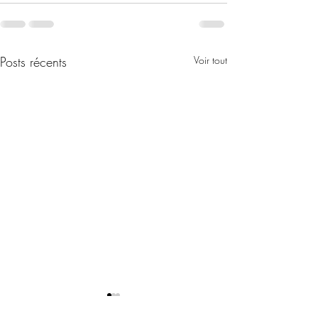
Posts récents
Voir tout
Table of contents-IJPPNA
Editorial du Pr S