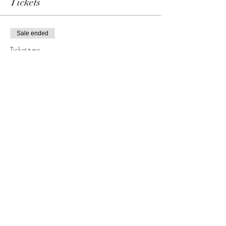
Tickets
Sale ended
Ticket type
Accès Gratuit
Price
F CFA 0
Share this event
sosarr@gmail.com