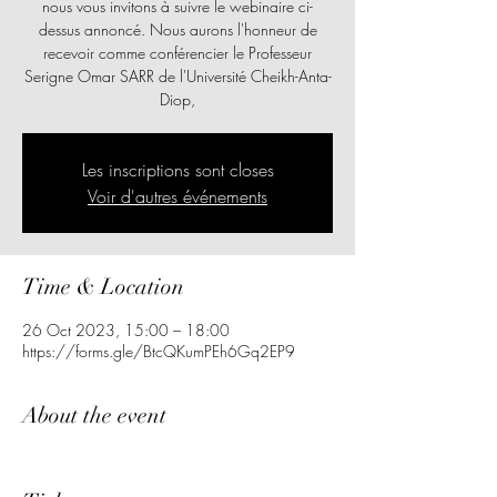
nous vous invitons à suivre le webinaire ci-
dessus annoncé. Nous aurons l'honneur de
recevoir comme conférencier le Professeur
Serigne Omar SARR de l'Université Cheikh-Anta-
Diop,
Les inscriptions sont closes
Voir d'autres événements
Time & Location
26 Oct 2023, 15:00 – 18:00
https://forms.gle/BtcQKumPEh6Gq2EP9
About the event