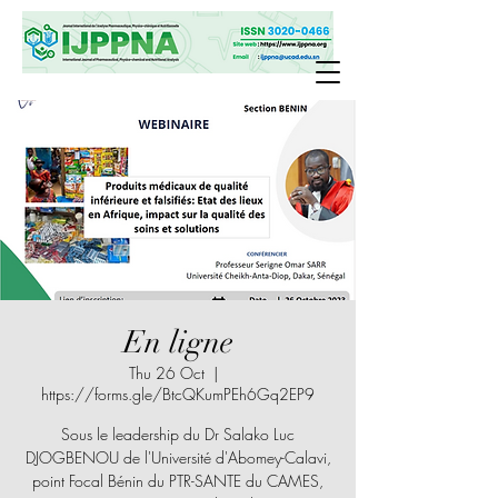
En ligne
Thu 26 Oct
  |  
https://forms.gle/BtcQKumPEh6Gq2EP9
Sous le leadership du Dr Salako Luc
DJOGBENOU de l'Université d'Abomey-Calavi,
point Focal Bénin du PTR-SANTE du CAMES,